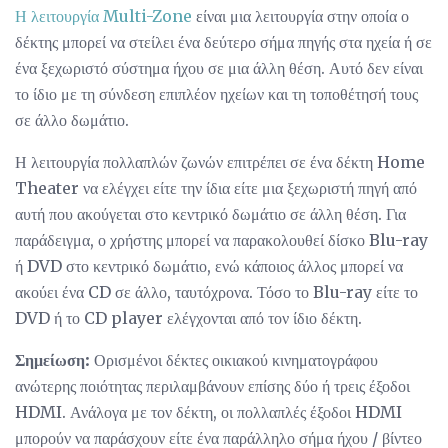
Η λειτουργία Multi-Zone
είναι μια λειτουργία στην οποία ο
δέκτης μπορεί να στείλει ένα δεύτερο σήμα πηγής στα ηχεία ή σε
ένα ξεχωριστό σύστημα ήχου σε μια άλλη θέση. Αυτό δεν είναι
το ίδιο με τη σύνδεση επιπλέον ηχείων και τη τοποθέτησή τους
σε άλλο δωμάτιο.
Η λειτουργία πολλαπλών ζωνών επιτρέπει σε ένα δέκτη Home
Theater να ελέγχει είτε την ίδια είτε μια ξεχωριστή πηγή από
αυτή που ακούγεται στο κεντρικό δωμάτιο σε άλλη θέση. Για
παράδειγμα, ο χρήστης μπορεί να παρακολουθεί δίσκο Blu-ray
ή DVD στο κεντρικό δωμάτιο, ενώ κάποιος άλλος μπορεί να
ακούει ένα CD σε άλλο, ταυτόχρονα. Τόσο το Blu-ray είτε το
DVD ή το CD player ελέγχονται από τον ίδιο δέκτη.
Σημείωση:
Ορισμένοι δέκτες οικιακού κινηματογράφου
ανώτερης ποιότητας περιλαμβάνουν επίσης δύο ή τρεις έξοδοι
HDMI. Ανάλογα με τον δέκτη, οι πολλαπλές έξοδοι HDMI
μπορούν να παράσχουν είτε ένα παράλληλο σήμα ήχου / βίντεο