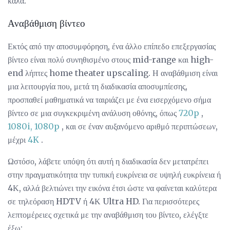
καλά.
Αναβάθμιση βίντεο
Εκτός από την αποσυμφόρηση, ένα άλλο επίπεδο επεξεργασίας
βίντεο είναι πολύ συνηθισμένο στους mid-range και high-
end λήπτες home theater upscaling. Η αναβάθμιση είναι
μια λειτουργία που, μετά τη διαδικασία αποσυμπίεσης,
προσπαθεί μαθηματικά να ταιριάζει με ένα εισερχόμενο σήμα
βίντεο σε μια συγκεκριμένη ανάλυση οθόνης, όπως
720p
,
1080i, 1080p
, και σε έναν αυξανόμενο αριθμό περιπτώσεων,
μέχρι
4K
.
Ωστόσο, λάβετε υπόψη ότι αυτή η διαδικασία δεν μετατρέπει
στην πραγματικότητα την τυπική ευκρίνεια σε υψηλή ευκρίνεια ή
4Κ, αλλά βελτιώνει την εικόνα έτσι ώστε να φαίνεται καλύτερα
σε τηλεόραση HDTV ή 4Κ Ultra HD. Για περισσότερες
λεπτομέρειες σχετικά με την αναβάθμιση του βίντεο, ελέγξτε
έξω: