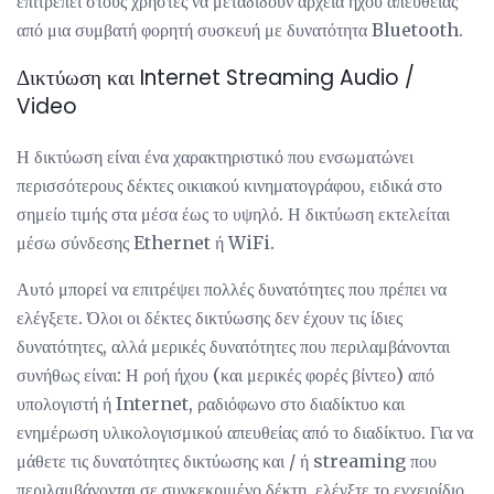
επιτρέπει στους χρήστες να μεταδίδουν αρχεία ήχου απευθείας
από μια συμβατή φορητή συσκευή με δυνατότητα Bluetooth.
Δικτύωση και Internet Streaming Audio /
Video
Η δικτύωση είναι ένα χαρακτηριστικό που ενσωματώνει
περισσότερους δέκτες οικιακού κινηματογράφου, ειδικά στο
σημείο τιμής στα μέσα έως το υψηλό. Η δικτύωση εκτελείται
μέσω σύνδεσης Ethernet ή WiFi.
Αυτό μπορεί να επιτρέψει πολλές δυνατότητες που πρέπει να
ελέγξετε. Όλοι οι δέκτες δικτύωσης δεν έχουν τις ίδιες
δυνατότητες, αλλά μερικές δυνατότητες που περιλαμβάνονται
συνήθως είναι: Η ροή ήχου (και μερικές φορές βίντεο) από
υπολογιστή ή Internet, ραδιόφωνο στο διαδίκτυο και
ενημέρωση υλικολογισμικού απευθείας από το διαδίκτυο. Για να
μάθετε τις δυνατότητες δικτύωσης και / ή streaming που
περιλαμβάνονται σε συγκεκριμένο δέκτη, ελέγξτε το εγχειρίδιο