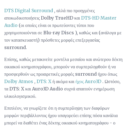
DTS Digital Surround
, αλλά πιο προηγμένες
αποκωδικοποιήσεις Dolby TrueHD και
DTS-HD Master
Audio
(οι οποίες είναι οι πρωτεύοντες τύποι που
χρησιμοποιούνται σε Blu-ray Discs ), καθώς και (ανάλογα με
τον κατασκευαστή) πρόσθετες μορφές επεξεργασίας
surround.
Επίσης, καθώς μετακινείτε μοντέλα μεσαίου και ανώτερου δέκτη
οικιακού κινηματογράφου, μπορούν να συμπεριληφθούν ή να
προσφερθούν ως προαιρετικές μορφές surround ήχου όπως
Dolby Atmos
,
DTS: X
ή ακόμα και
ήχος Auro3D
. Ωστόσο,
τα DTS: X και Auro3D Audio συχνά απαιτούν ενημέρωση
υλικολογισμικού.
Επιπλέον, να γνωρίζετε ότι η συμπερίληψη των διαφόρων
μορφών περιβάλλοντος ήχου υπαγορεύει επίσης πόσα κανάλια
μπορεί να διαθέτει ένας δέκτης οικιακού κινηματογράφου - ο