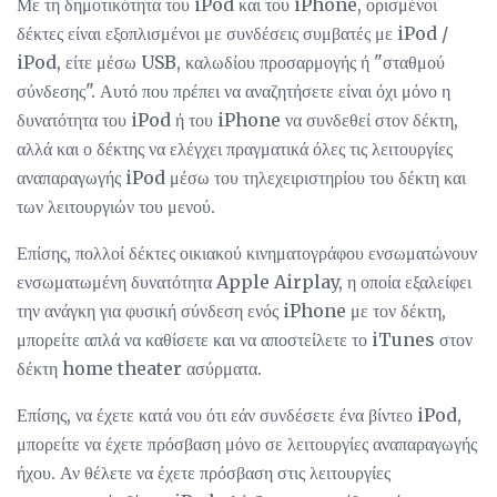
Με τη δημοτικότητα του iPod και του iPhone, ορισμένοι
δέκτες είναι εξοπλισμένοι με συνδέσεις συμβατές με iPod /
iPod, είτε μέσω USB, καλωδίου προσαρμογής ή "σταθμού
σύνδεσης". Αυτό που πρέπει να αναζητήσετε είναι όχι μόνο η
δυνατότητα του iPod ή του iPhone να συνδεθεί στον δέκτη,
αλλά και ο δέκτης να ελέγχει πραγματικά όλες τις λειτουργίες
αναπαραγωγής iPod μέσω του τηλεχειριστηρίου του δέκτη και
των λειτουργιών του μενού.
Επίσης, πολλοί δέκτες οικιακού κινηματογράφου ενσωματώνουν
ενσωματωμένη δυνατότητα Apple Airplay, η οποία εξαλείφει
την ανάγκη για φυσική σύνδεση ενός iPhone με τον δέκτη,
μπορείτε απλά να καθίσετε και να αποστείλετε το iTunes στον
δέκτη home theater ασύρματα.
Επίσης, να έχετε κατά νου ότι εάν συνδέσετε ένα βίντεο iPod,
μπορείτε να έχετε πρόσβαση μόνο σε λειτουργίες αναπαραγωγής
ήχου. Αν θέλετε να έχετε πρόσβαση στις λειτουργίες