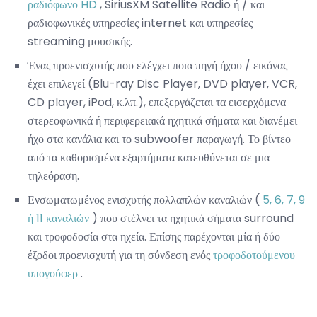
ραδιόφωνο HD
, SiriusXM Satellite Radio ή / και
ραδιοφωνικές υπηρεσίες internet και υπηρεσίες
streaming μουσικής.
Ένας προενισχυτής που ελέγχει ποια πηγή ήχου / εικόνας
έχει επιλεγεί (Blu-ray Disc Player, DVD player, VCR,
CD player, iPod, κ.λπ.), επεξεργάζεται τα εισερχόμενα
στερεοφωνικά ή περιφερειακά ηχητικά σήματα και διανέμει
ήχο στα κανάλια και το subwoofer παραγωγή. Το βίντεο
από τα καθορισμένα εξαρτήματα κατευθύνεται σε μια
τηλεόραση.
Ενσωματωμένος ενισχυτής πολλαπλών καναλιών (
5, 6, 7, 9
ή 11 καναλιών
) που στέλνει τα ηχητικά σήματα surround
και τροφοδοσία στα ηχεία. Επίσης παρέχονται μία ή δύο
έξοδοι προενισχυτή για τη σύνδεση ενός
τροφοδοτούμενου
υπογούφερ
.