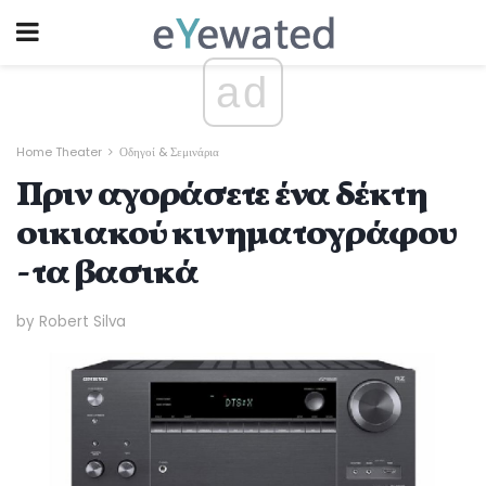
ad
Home Theater
Οδηγοί & Σεμινάρια
Πριν αγοράσετε ένα δέκτη
οικιακού κινηματογράφου
- τα βασικά
by Robert Silva