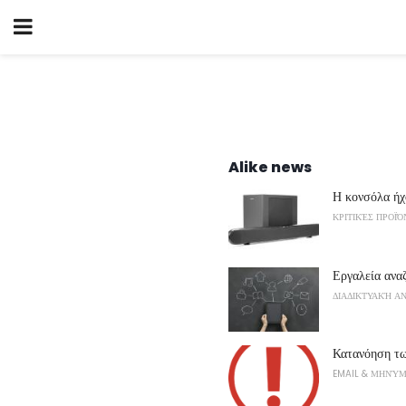
Alike news
Η κονσόλα ήχ
ΚΡΙΤΙΚΈΣ ΠΡΟΪ
Εργαλεία αναζ
ΔΙΑΔΙΚΤΥΑΚΉ Α
Κατανόηση τω
EMAIL & ΜΗΝΎ