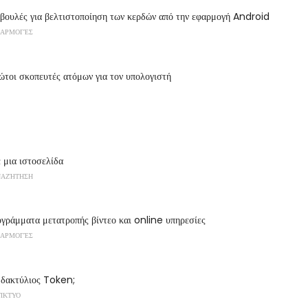
βουλές για βελτιστοποίηση των κερδών από την εφαρμογή Android
ΦΑΡΜΟΓΈΣ
ώτοι σκοπευτές ατόμων για τον υπολογιστή
 μια ιστοσελίδα
ΝΑΖΉΤΗΣΗ
ογράμματα μετατροπής βίντεο και online υπηρεσίες
ΦΑΡΜΟΓΈΣ
ο δακτύλιος Token;
ΔΊΚΤΥΟ