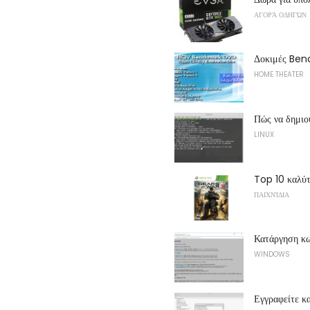
ΑΓΟΡΆ ΟΔΗΓΏΝ
Δοκιμές Be
HOME THEATER
Πώς να δημιο
LINUX
Top 10 καλύτ
ΠΑΙΧΝΊΔΙΑ
Κατάργηση κω
WINDOWS
Εγγραφείτε κ