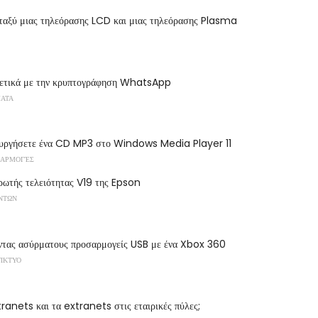
ταξύ μιας τηλεόρασης LCD και μιας τηλεόρασης Plasma
χετικά με την κρυπτογράφηση WhatsApp
ΜΑΤΑ
ουργήσετε ένα CD MP3 στο Windows Media Player 11
ΦΑΡΜΟΓΈΣ
ωτής τελειότητας V19 της Epson
ΌΝΤΩΝ
ντας ασύρματους προσαρμογείς USB με ένα Xbox 360
ΔΊΚΤΥΟ
ntranets και τα extranets στις εταιρικές πύλες;