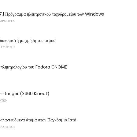
 7.1 Πρόγραμμα ηλεκτρονικού ταχυδρομείου των Windows
ΦΑΡΜΟΓΈΣ
διακομιστή με χρήση του ατμού
ΝΑΖΉΤΗΣΗ
ς πληκτρολογίου του Fedora GNOME
unstringer (X360 Kinect)
ΌΝΤΩΝ
ταλαντευόμενα άτομα στον Παγκόσμιο Ιστό
ΝΑΖΉΤΗΣΗ