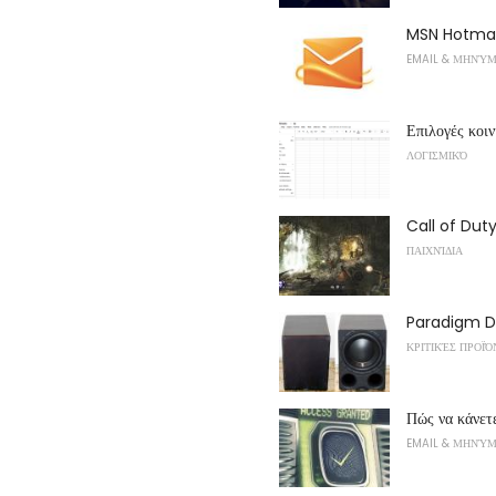
MSN Hotmail 
EMAIL & ΜΗΝΎ
Επιλογές κοι
ΛΟΓΙΣΜΙΚΌ
Call of Dut
ΠΑΙΧΝΊΔΙΑ
Paradigm DS
ΚΡΙΤΙΚΈΣ ΠΡΟΪ
Πώς να κάνετ
EMAIL & ΜΗΝΎ