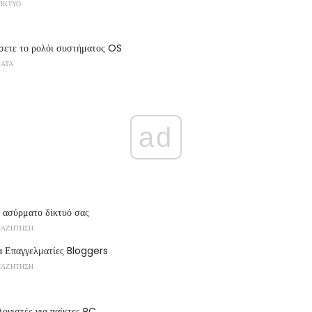
ΔΊΚΤΥΟ
σετε το ρολόι συστήματος OS
ΜΑΤΑ
ad
 ασύρματο δίκτυό σας
ΝΑΖΉΤΗΣΗ
α Επαγγελματίες Bloggers
ΝΑΖΉΤΗΣΗ
λογιστές για παίκτες PC