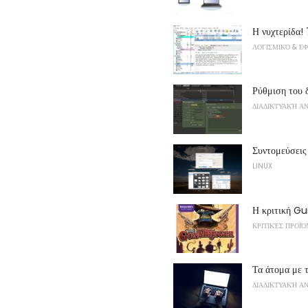
Η νυχτερίδα!
ΛΟΓΙΣΜΙΚΌ & Ε
Ρύθμιση του 
ΔΙΑΔΙΚΤΥΑΚΉ Α
Συντομεύσει
LINUX
Η κριτική G
ΚΡΙΤΙΚΈΣ ΠΡΟΪ
Τα άτομα με 
ΔΙΑΔΙΚΤΥΑΚΉ Α