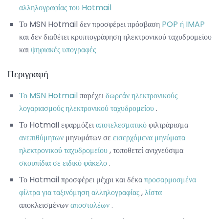
αλληλογραφίας του Hotmail
Το MSN Hotmail δεν προσφέρει πρόσβαση
POP ή IMAP
και δεν διαθέτει κρυπτογράφηση ηλεκτρονικού ταχυδρομείου
και
ψηφιακές υπογραφές
Περιγραφή
Το MSN Hotmail
παρέχει
δωρεάν ηλεκτρονικούς
λογαριασμούς ηλεκτρονικού ταχυδρομείου
.
Το Hotmail εφαρμόζει
αποτελεσματικό
φιλτράρισμα
ανεπιθύμητων
μηνυμάτων σε
εισερχόμενα μηνύματα
ηλεκτρονικού ταχυδρομείου
, τοποθετεί ανιχνεύσιμα
σκουπίδια σε ειδικό φάκελο
.
Το Hotmail προσφέρει μέχρι και δέκα
προσαρμοσμένα
φίλτρα για ταξινόμηση αλληλογραφίας
,
λίστα
αποκλεισμένων
αποστολέων
.