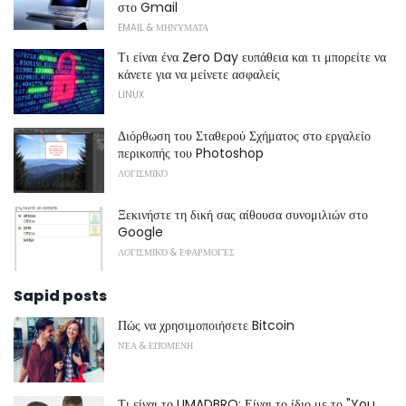
στο Gmail
EMAIL & ΜΗΝΎΜΑΤΑ
Τι είναι ένα Zero Day ευπάθεια και τι μπορείτε να
κάνετε για να μείνετε ασφαλείς
LINUX
Διόρθωση του Σταθερού Σχήματος στο εργαλείο
περικοπής του Photoshop
ΛΟΓΙΣΜΙΚΌ
Ξεκινήστε τη δική σας αίθουσα συνομιλιών στο
Google
ΛΟΓΙΣΜΙΚΌ & ΕΦΑΡΜΟΓΈΣ
Sapid posts
Πώς να χρησιμοποιήσετε Bitcoin
ΝΈΑ & ΕΠΌΜΕΝΗ
Τι είναι το UMADBRO; Είναι το ίδιο με το "You