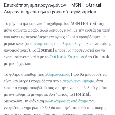
Επισκόπηση εμπειρογνωμόνων - MSN Hotmail -
Δωρεάν υπηρεσία ηλεκτρονικού ταχυδρομείου
Το μήνυμα ηλεκτρονικού ταχυδρομείου MSN Hotmail όχι
μόνο φαίνεται ωραίο, αλλά λειτουργεί και με την ευθεία διεπαφή
που κάνει τις περισσότερες ενέργειες εύκολα προσβάσιμες με
μερικά κλικ (οι
συντομεύσεις του πληκτρολογίου
θα είναι επίσης
πανομοιότυπες). Το Hotmail μπορεί να προσεγγιστεί και να
ενσωματώνεται καλά με το
Outlook Express
ή το Outlook
με μικρή χρέωση.
Το φίλτρο ανεπιθύμητης
αλληλογραφίας
(που θα μπορούσε να
είναι καλύτερο) εφαρμόζεται στο
εισερχόμενο μήνυμα,
έτσι
ώστε το γραμματοκιβώτιό σας να μην είναι υπερβολικά γεμάτο
με ανεπιθύμητα μηνύματα. Αντ 'αυτού, το Hotmail
διευκολύνει τη διάκριση
αλληλογραφίας από άτομα
που
γνωρίζετε, ενημερωτικά δελτία και μηνύματα από τους ακόμη
άγνωστους αποστολείς. Δυστυχώς, λείπουν τα
μηνύματα των