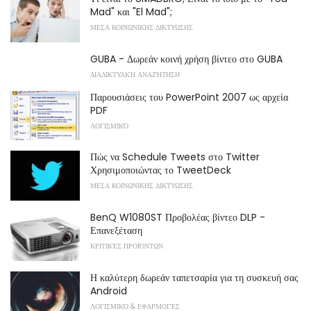
Mad" και "El Mad";
ΜΕΣΑ ΚΟΙΝΩΝΙΚΗΣ ΔΙΚΤΥΩΣΗΣ
GUBA - Δωρεάν κοινή χρήση βίντεο στο GUBA
ΔΙΑΔΙΚΤΥΑΚΉ ΑΝΑΖΉΤΗΣΗ
Παρουσιάσεις του PowerPoint 2007 ως αρχεία
PDF
ΛΟΓΙΣΜΙΚΌ
Πώς να Schedule Tweets στο Twitter
Χρησιμοποιώντας το TweetDeck
ΜΕΣΑ ΚΟΙΝΩΝΙΚΗΣ ΔΙΚΤΥΩΣΗΣ
BenQ W1080ST Προβολέας βίντεο DLP -
Επανεξέταση
ΚΡΙΤΙΚΈΣ ΠΡΟΪΌΝΤΩΝ
Η καλύτερη δωρεάν ταπετσαρία για τη συσκευή σας
Android
ΛΟΓΙΣΜΙΚΌ & ΕΦΑΡΜΟΓΈΣ