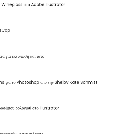
ς Wineglass στο Adobe Illustrator
ReCap
τα για εκτύπωση και ιστό
rns για το Photoshop από την Shelby Kate Schmitz
ροσώπου ρολογιού στο Illustrator
καουτσούκ γραμματόσημο