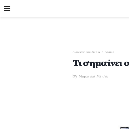
Διαδίκτυο και δίκτυο
Βασικά
Τι σημαίνει 
by Μπράντλεϊ Μίτσελ