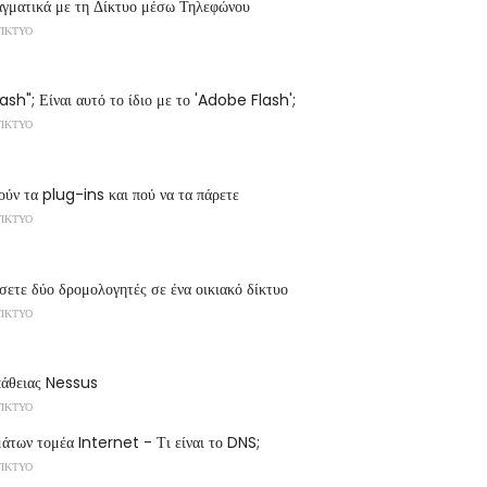
αγματικά με τη Δίκτυο μέσω Τηλεφώνου
ΔΊΚΤΥΟ
Flash"; Είναι αυτό το ίδιο με το 'Adobe Flash';
ΔΊΚΤΥΟ
ούν τα plug-ins και πού να τα πάρετε
ΔΊΚΤΥΟ
σετε δύο δρομολογητές σε ένα οικιακό δίκτυο
ΔΊΚΤΥΟ
άθειας Nessus
ΔΊΚΤΥΟ
άτων τομέα Internet - Τι είναι το DNS;
ΔΊΚΤΥΟ