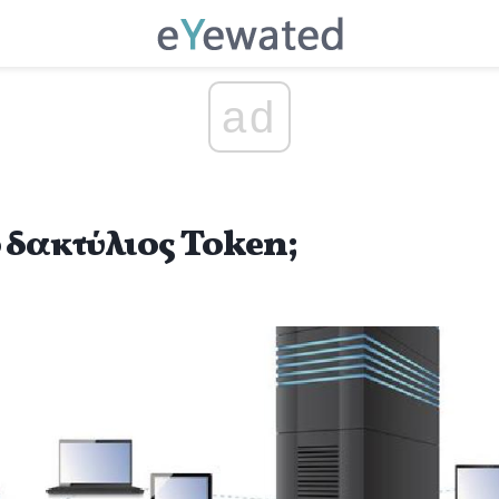
ad
ο δακτύλιος Token;