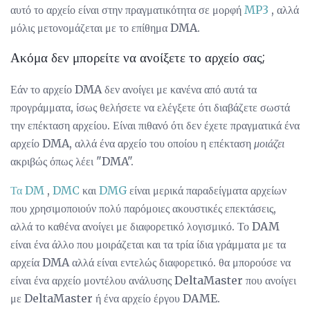
αυτό το αρχείο είναι στην πραγματικότητα σε μορφή
MP3
, αλλά
μόλις μετονομάζεται με το επίθημα DMA.
Ακόμα δεν μπορείτε να ανοίξετε το αρχείο σας;
Εάν το αρχείο DMA δεν ανοίγει με κανένα από αυτά τα
προγράμματα, ίσως θελήσετε να ελέγξετε ότι διαβάζετε σωστά
την επέκταση αρχείου. Είναι πιθανό ότι δεν έχετε πραγματικά ένα
αρχείο DMA, αλλά ένα αρχείο του οποίου η επέκταση
μοιάζει
ακριβώς όπως λέει "DMA".
Τα DM
,
DMC
και
DMG
είναι μερικά παραδείγματα αρχείων
που χρησιμοποιούν πολύ παρόμοιες ακουστικές επεκτάσεις,
αλλά το καθένα ανοίγει με διαφορετικό λογισμικό. Το DAM
είναι ένα άλλο που μοιράζεται και τα τρία ίδια γράμματα με τα
αρχεία DMA αλλά είναι εντελώς διαφορετικό. θα μπορούσε να
είναι ένα αρχείο μοντέλου ανάλυσης DeltaMaster που ανοίγει
με DeltaMaster ή ένα αρχείο έργου DAME.