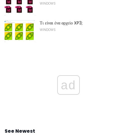
WINDOWS
Τι είναι ένα αρχείο XP3;
WINDOWS
ad
See Newest