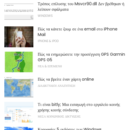
Τρόπος επίλυσης του Msvcr90.dll Δεν βρέθηκαν ή
λείπουν σφάλματα
WINDOWS
Πώς να κάνετε ζουμ σε ένα email στο iPhone
Mail
IPHONE & IPOD
Πώς να ενημερώσετε την προσέγγιση GPS Garmin
GPS G5
ΝΈΑ & ΕΠΌΜΕΝΗ
Πώς να βρείτε έναν χάρτη online
ΔΙΑΔΙΚΤΥΑΚΉ ΑΝΑΖΉΤΗΣΗ
Τι είναι bitly; Μια εισαγωγή στο εργαλείο κοινής
χρήσης κοινής σύνδεσης
ΜΕΣΑ ΚΟΙΝΩΝΙΚΗΣ ΔΙΚΤΥΩΣΗΣ
Κορυφαίες 5 εκδόσεις των Windows