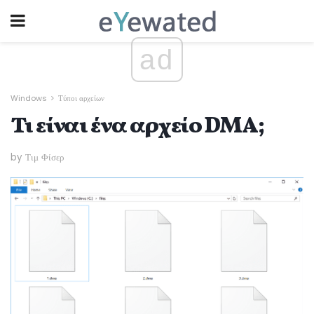
ad
Windows
Τύποι αρχείων
Τι είναι ένα αρχείο DMA;
by Τιμ Φίσερ