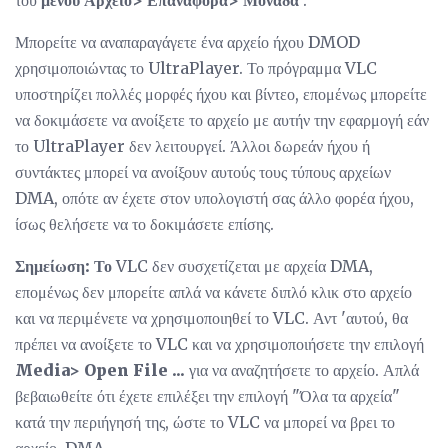
του
μενού Αρχείο> Επαναφορά> Μονάδα
.
Μπορείτε να αναπαραγάγετε ένα αρχείο ήχου DMOD
χρησιμοποιώντας το UltraPlayer. Το πρόγραμμα VLC
υποστηρίζει πολλές μορφές ήχου και βίντεο, επομένως μπορείτε
να δοκιμάσετε να ανοίξετε το αρχείο με αυτήν την εφαρμογή εάν
το UltraPlayer δεν λειτουργεί. Άλλοι δωρεάν ήχου ή
συντάκτες μπορεί να ανοίξουν αυτούς τους τύπους αρχείων
DMA, οπότε αν έχετε στον υπολογιστή σας άλλο φορέα ήχου,
ίσως θελήσετε να το δοκιμάσετε επίσης.
Σημείωση: Το
VLC δεν συσχετίζεται με αρχεία DMA,
επομένως δεν μπορείτε απλά να κάνετε διπλό κλικ στο αρχείο
και να περιμένετε να χρησιμοποιηθεί το VLC. Αντ 'αυτού, θα
πρέπει να ανοίξετε το VLC και να χρησιμοποιήσετε την επιλογή
Media> Open File ...
για να αναζητήσετε το αρχείο. Απλά
βεβαιωθείτε ότι έχετε επιλέξει την επιλογή "Όλα τα αρχεία"
κατά την περιήγησή της, ώστε το VLC να μπορεί να βρει το