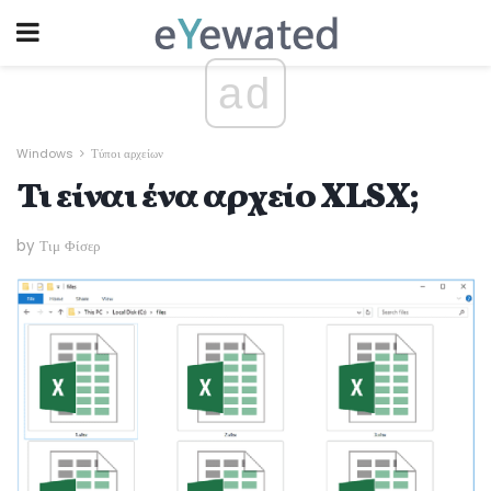
ad
Windows
Τύποι αρχείων
Τι είναι ένα αρχείο XLSX;
by Τιμ Φίσερ