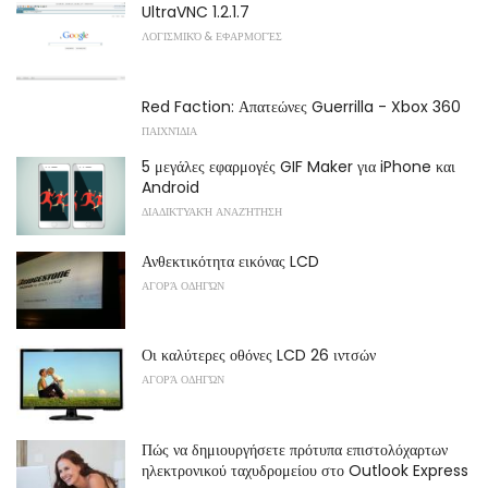
UltraVNC 1.2.1.7
ΛΟΓΙΣΜΙΚΌ & ΕΦΑΡΜΟΓΈΣ
Red Faction: Απατεώνες Guerrilla - Xbox 360
ΠΑΙΧΝΊΔΙΑ
5 μεγάλες εφαρμογές GIF Maker για iPhone και
Android
ΔΙΑΔΙΚΤΥΑΚΉ ΑΝΑΖΉΤΗΣΗ
Ανθεκτικότητα εικόνας LCD
ΑΓΟΡΆ ΟΔΗΓΏΝ
Οι καλύτερες οθόνες LCD 26 ιντσών
ΑΓΟΡΆ ΟΔΗΓΏΝ
Πώς να δημιουργήσετε πρότυπα επιστολόχαρτων
ηλεκτρονικού ταχυδρομείου στο Outlook Express